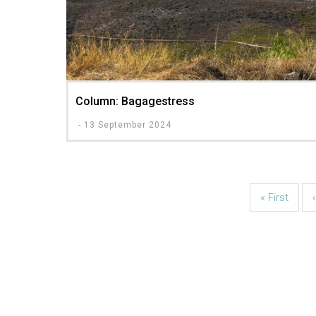
Column: Bagagestress
-
13 September 2024
Eerste
« First
‹
Paginatie
pagina