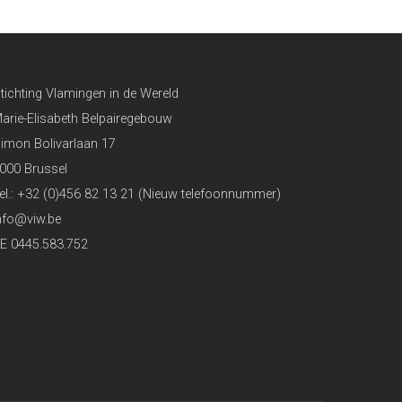
tichting Vlamingen in de Wereld
arie-Elisabeth Belpairegebouw
imon Bolivarlaan 17
000 Brussel
el.: +32 (0)456 82 13 21 (Nieuw telefoonnummer)
nfo@viw.be
E 0445.583.752