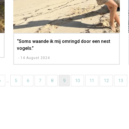
“Soms waande ik mij omringd door een nest
vogels.”
-
14 August 2024
Vorige
‹
…
Pagina
5
Pagina
6
Pagina
7
Pagina
8
Huidige
9
Pagina
10
Pagina
11
Pagina
12
Pagi
13
pagina
pagina