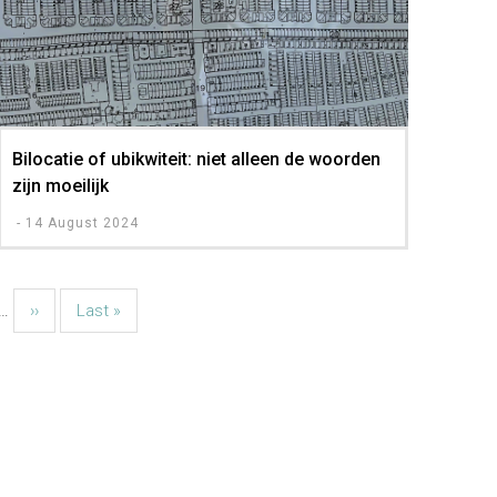
Bilocatie of ubikwiteit: niet alleen de woorden
zijn moeilijk
-
14 August 2024
na
…
Volgende
››
Laatste
Last »
pagina
pagina