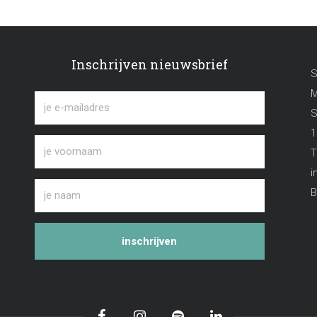
Inschrijven nieuwsbrief
S
M
S
1
T
i
B
inschrijven