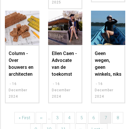
2025
Column -
Ellen Caen -
Geen
Over
Advocate
wegen,
bouwers en
van de
geen
architecten
toekomst
winkels, niks
-
16
-
16
-
16
December
December
December
2024
2024
2024
Eerste
« First
Vorige
‹‹
…
Pagina
3
Pagina
4
Pagina
5
Pagina
6
Huidige
7
Pagin
8
Paginatie
pagina
pagina
pagina