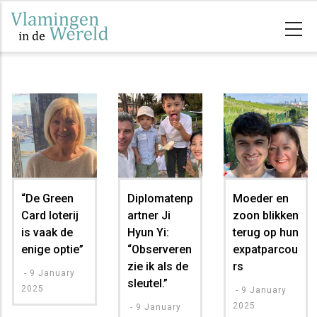
Overslaan
en
naar
de
inhoud
gaan
“De Green
Diplomatenp
Moeder en
Card loterij
artner Ji
zoon blikken
is vaak de
Hyun Yi:
terug op hun
enige optie”
“Observeren
expatparcou
zie ik als de
rs
-
9 January
sleutel.”
2025
-
9 January
2025
-
9 January