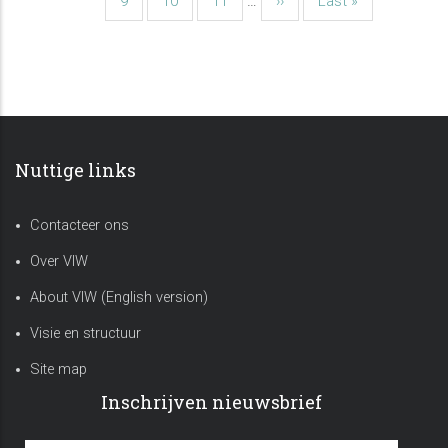
Pagina
9
Pagina
10
Pagina
11
…
Volgende
››
Laatste
Last »
pagina
pagina
Nuttige links
Contacteer ons
Over VIW
About VIW (English version)
Visie en structuur
Site map
Inschrijven nieuwsbrief