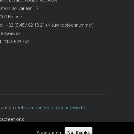
arie-Elisabeth Belpairegebouw
imon Bolivarlaan 17
000 Brussel
el.: +32 (0)456 82 13 21 (Nieuw telefoonnummer)
nfo@viw.be
E 0445.583.752
ntact op met
koen.vanderschaeghe@viw.be
tacteer ons
Accepteren
No, thanks