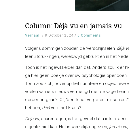
Column: Déjà vu en jamais vu
Verhaal
/
8 October 2024
/
0 Comments
Volgens sommigen zouden de ‘verschijnselen’
déjà v
leenuitdrukkingen, wereldwijd gebruikt en in het Nederl
Toch is het ingewikkelder dan dat. Anders zou ik er hi
ga hier geen boekje over uw psychologie opendoen.
Toch zou zich, bovenop het nuchtere en objectieve 
voelen van iets nieuws vermengd met de vage herinner
eerder ontgaan?’ Of, ‘ben ik het vergeten misschien?’ 
hebben,
déjà
vu in het Frans?
Déjà vu
, daarentegen, is het gevoel dat u iets al e
eigenlijk niet kan. Het is werkelijk ongezien,
jamais vu
,