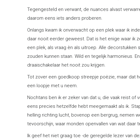
Tegengesteld en verwant, de nuances alvast verwarren
daarom eens iets anders proberen.
Onlangs kwam ik onverwacht op een plek waar ik inde
daar nooit eerder geweest. Dat is het enige waar ik ze
een plek, als vraag èn als uitroep. Alle decorstukke
zouden kunnen staan. Wild en tegelijk harmonieus. En d
draaischakelaar het nooit zou krijgen.
Tot zover een goedkoop streepje poëzie, maar dat help
een loopje met u neem.
Nochtans ben ik er zeker van dat u, die vaak reist of
eens precies hetzelfde hebt meegemaakt als ik. Stap
helling richting lucht, bovenop een bergrug, nemen 
tevoorschijn, waar monden openvallen van wat daar te
Ik geef het niet graag toe -de geregelde lezer van 