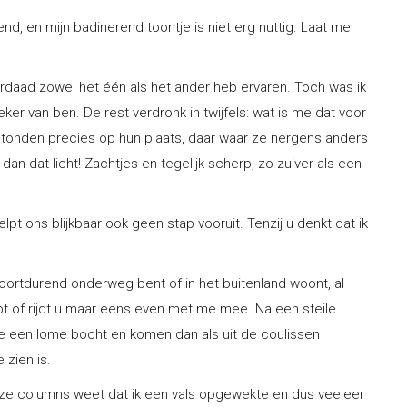
d, en mijn badinerend toontje is niet erg nuttig. Laat me
rdaad zowel het één als het ander heb ervaren. Toch was ik
ker van ben. De rest verdronk in twijfels: wat is me dat voor
n stonden precies op hun plaats, daar waar ze nergens anders
an dat licht! Zachtjes en tegelijk scherp, zo zuiver als een
t ons blijkbaar ook geen stap vooruit. Tenzij u denkt dat ik
 voortdurend onderweg bent of in het buitenland woont, al
t of rijdt u maar eens even met me mee. Na een steile
we een lome bocht en komen dan als uit de coulissen
 zien is.
deze columns weet dat ik een vals opgewekte en dus veeleer