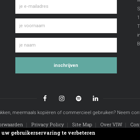
M
S
1
T
i
B
inschrijven
n, drukken, meermaals kopiëren of commercieel gebruiken? Neem co
orwaarden
Privacy Policy
Site Map
Over VIW
Con
m uw gebruikerservaring te verbeteren
© Copyright viw.be 2026. All Rights Reserved.