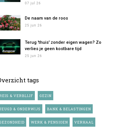
07 jul 26
De naam van de roos
25 jun 26
Terug 'thuis' zonder eigen wagen? Zo
verlies je geen kostbare tijd
25 jun 26
Overzicht tags
REIS & VERBLIJF
GEZIN
JEUGD & ONDERWIJS
BANK & BELASTINGEN
GEZONDHEID
WERK & PENSIOEN
VERHAAL