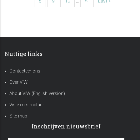
Pagina
8
Pagina
9
Pagina
10
…
Volgende
››
Laatste
Last »
pagina
pagina
Nuttige links
Contacteer ons
Over VIW
About VIW (English version)
Visie en structuur
Site map
Inschrijven nieuwsbrief