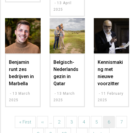
-
13 April
2025
Benjamin
Belgisch-
Kennismaki
runt zes
Nederlands
ng met
bedrijven in
gezin in
nieuwe
Marbella
Qatar
voorzitter
-
13 March
-
13 March
-
11 February
2025
2025
2025
Eerste
« First
Vorige
‹‹
…
Pagina
2
Pagina
3
Pagina
4
Pagina
5
Huidige
6
Pagin
7
Paginatie
pagina
pagina
pagina