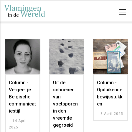
Overslaan
en
naar
de
inhoud
gaan
Column -
Uit de
Column -
Vergeet je
schoenen
Opduikende
Belgische
van
bewijsstukk
communicat
voetsporen
en
iestijl
in den
-
8 April 2025
vreemde
-
14 April
gegroeid
2025