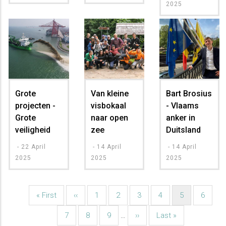
2025
Grote
Van kleine
Bart Brosius
projecten -
visbokaal
- Vlaams
Grote
naar open
anker in
veiligheid
zee
Duitsland
-
22 April
-
14 April
-
14 April
2025
2025
2025
Eerste
« First
Vorige
‹‹
Pagina
1
Pagina
2
Pagina
3
Pagina
4
Huidige
5
Pagina
6
Paginatie
pagina
pagina
pagina
Pagina
7
Pagina
8
Pagina
9
…
Volgende
››
Laatste
Last »