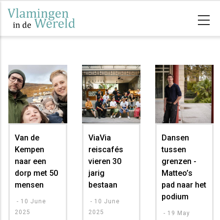
Overslaan
en
naar
de
inhoud
gaan
Van de
ViaVia
Dansen
Kempen
reiscafés
tussen
naar een
vieren 30
grenzen -
dorp met 50
jarig
Matteo’s
mensen
bestaan
pad naar het
podium
-
10 June
-
10 June
2025
2025
-
19 May