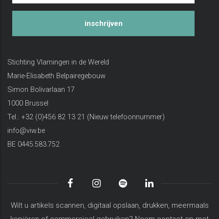
inschrijven
Stichting Vlamingen in de Wereld
Marie-Elisabeth Belpairegebouw
Simon Bolivarlaan 17
1000 Brussel
Tel.: +32 (0)456 82 13 21 (Nieuw telefoonnummer)
info@viw.be
BE 0445.583.752
Wilt u artikels scannen, digitaal opslaan, drukken, meermaals
kopiëren of commercieel gebruiken? Neem contact op met