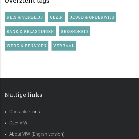
Overzicht tags
REIS & VERBLIJF
GEZIN
JEUGD & ONDERWIJS
BANK & BELASTINGEN
GEZONDHEID
WERK & PENSIOEN
VERHAAL
Nuttige links
Contacteer ons
Over VIW
About VIW (English version)