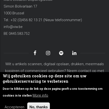
Simon Bolivarlaan 17
1000 Brussel
Tel.: +32 (0)456 82 13 21 (Nieuw telefoonnummer)
info@viw.be
BE 0445.583.752
Wilt u artikels scannen, digitaal opslaan, drukken, meermaals
kopiëren of commercieel gebruiken? Neem contact op met
Wij gebruiken cookies op deze site om uw
koen.vanderschaeghe@viw.be
gebruikerservaring te verbeteren
Algemene voorwaarden
Privacy Policy
Site Map
Door te klikken op de link op deze pagina geeft u ons toestemming om
Over VIW
Contacteer ons
More info
cookies in te stellen
© Copyright viw.be 2026. All Rights Reserved.
Accepteren
No, thanks