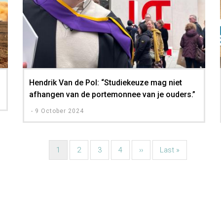
Hendrik Van de Pol: “Studiekeuze mag niet
afhangen van de portemonnee van je ouders.”
-
9 October 2024
Current
1
Page
2
Page
3
Page
4
Next
››
Last
Last »
page
page
page