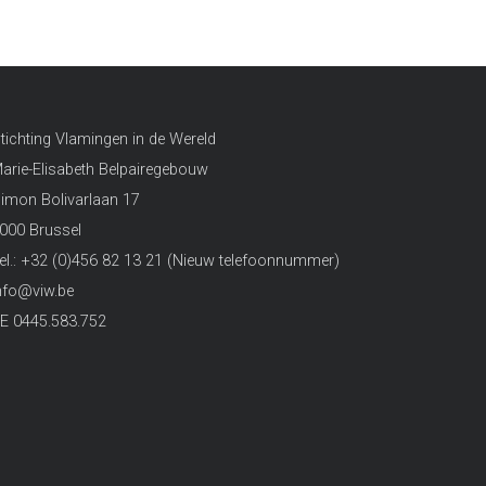
tichting Vlamingen in de Wereld
arie-Elisabeth Belpairegebouw
imon Bolivarlaan 17
000 Brussel
el.: +32 (0)456 82 13 21 (Nieuw telefoonnummer)
nfo@viw.be
E 0445.583.752