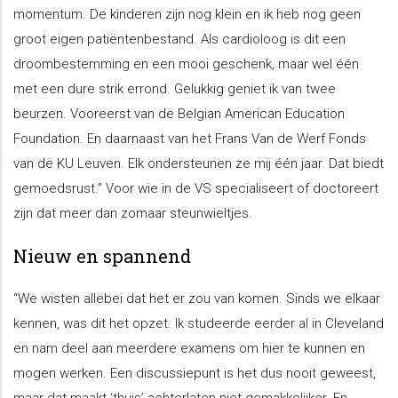
momentum. De kinderen zijn nog klein en ik heb nog geen
groot eigen patiëntenbestand. Als cardioloog is dit een
droombestemming en een mooi geschenk, maar wel één
met een dure strik errond. Gelukkig geniet ik van twee
beurzen. Vooreerst van de Belgian American Education
Foundation. En daarnaast van het Frans Van de Werf Fonds
van de KU Leuven. Elk ondersteunen ze mij één jaar. Dat biedt
gemoedsrust.” Voor wie in de VS specialiseert of doctoreert
zijn dat meer dan zomaar steunwieltjes.
Nieuw en spannend
“We wisten allebei dat het er zou van komen. Sinds we elkaar
kennen, was dit het opzet. Ik studeerde eerder al in Cleveland
en nam deel aan meerdere examens om hier te kunnen en
mogen werken. Een discussiepunt is het dus nooit geweest,
maar dat maakt ‘thuis’ achterlaten niet gemakkelijker. En