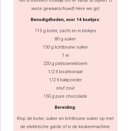
het is extreem moeilijk om er vanaf te blijven. U
weze gewaarschuwd! Here we go!
Benodigdheden, voor 14 koekjes:
115 g boter, zacht en in blokjes
80 g suiker
130 g lichtbruine suiker
1 ei
220 g patisseriebloem
1/2 tl bicarbonaat
1/2 tl bakpoeder
snuf zout
150 g pure chocolade
Bereiding:
Klop de boter, suiker en lichtbruine suiker op met
de elektrische garde of in de keukenmachine.