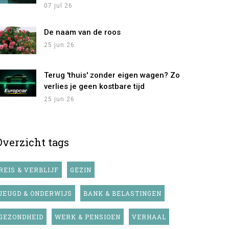
07 jul 26
De naam van de roos
25 jun 26
Terug 'thuis' zonder eigen wagen? Zo
verlies je geen kostbare tijd
25 jun 26
Overzicht tags
REIS & VERBLIJF
GEZIN
JEUGD & ONDERWIJS
BANK & BELASTINGEN
GEZONDHEID
WERK & PENSIOEN
VERHAAL