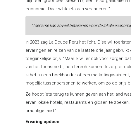
blijft een groot deel steken bij een reisorganisatie in
economie. Daar wil ik iets aan veranderen.”
“Toerisme kan zoveel betekenen voor de lokale economie 
In 2023 zag La Douce Peru het licht. Elise wil toerist
ervaringen en reizen van de laatste drie jaar gebruikt
toegankelijke prijs. “Maar ik wil er ook voor zorgen d
van het toerisme bij hen terechtkomen. Ik zorg er oo
is het nu een boekhouder of een marketingassistent, a
mogelijk tussenpersonen te werken, om zo de prijs b
Ze hoopt iets terug te kunnen geven aan het land waar 
ervan lokale hotels, restaurants en gidsen te zoeken.
prachtige land.”
Ervaring opdoen