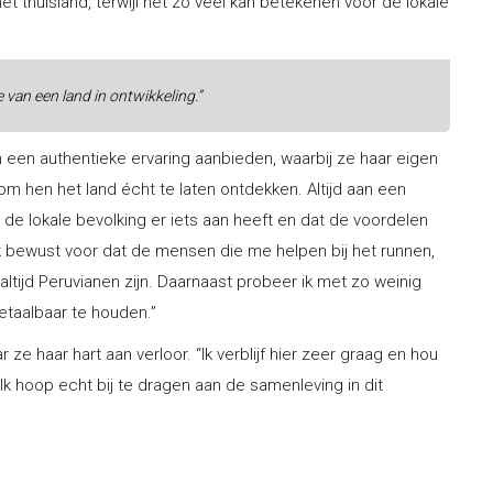
 het thuisland, terwijl het zo veel kan betekenen voor de lokale
van een land in ontwikkeling.”
en een authentieke ervaring aanbieden, waarbij ze haar eigen
 om hen het land écht te laten ontdekken. Altijd aan een
at de lokale bevolking er iets aan heeft en dat de voordelen
k bewust voor dat de mensen die me helpen bij het runnen,
ltijd Peruvianen zijn. Daarnaast probeer ik met zo weinig
etaalbaar te houden.”
ze haar hart aan verloor. “Ik verblijf hier zeer graag en hou
 Ik hoop echt bij te dragen aan de samenleving in dit