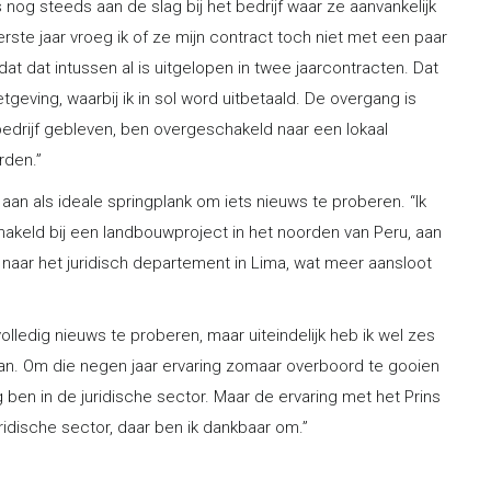
 nog steeds aan de slag bij het bedrijf waar ze aanvankelijk
eerste jaar vroeg ik of ze mijn contract toch niet met een paar
t dat intussen al is uitgelopen in twee jaarcontracten. Dat
geving, waarbij ik in sol word uitbetaald. De overgang is
e bedrijf gebleven, ben overgeschakeld naar een lokaal
rden.”
 aan als ideale springplank om iets nieuws te proberen. “Ik
eld bij een landbouwproject in het noorden van Peru, aan
naar het juridisch departement in Lima, wat meer aansloot
lledig nieuws te proberen, maar uiteindelijk heb ik wel zes
aan. Om die negen jaar ervaring zomaar overboord te gooien
ag ben in de juridische sector. Maar de ervaring met het Prins
ridische sector, daar ben ik dankbaar om.”