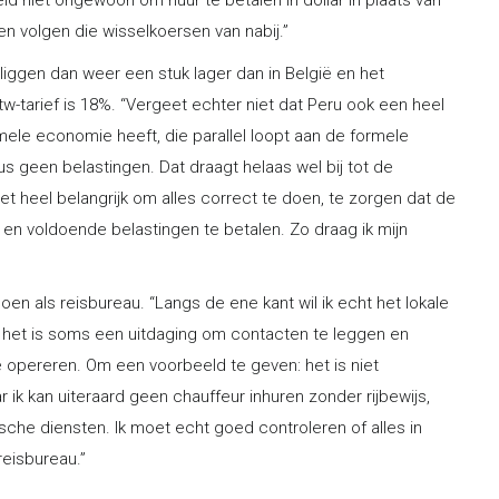
eld niet ongewoon om huur te betalen in dollar in plaats van
en volgen die wisselkoersen van nabij.”
liggen dan weer een stuk lager dan in België en het
w-tarief is 18%. “Vergeet echter niet dat Peru ook een heel
mele economie heeft, die parallel loopt aan de formele
s geen belastingen. Dat draagt helaas wel bij tot de
et heel belangrijk om alles correct te doen, te zorgen dat de
en en voldoende belastingen te betalen. Zo draag ik mijn
oen als reisbureau. “Langs de ene kant wil ik echt het lokale
 het is soms een uitdaging om contacten te leggen en
 opereren. Om een voorbeeld te geven: het is niet
ik kan uiteraard geen chauffeur inhuren zonder rijbewijs,
sche diensten. Ik moet echt goed controleren of alles in
reisbureau.”