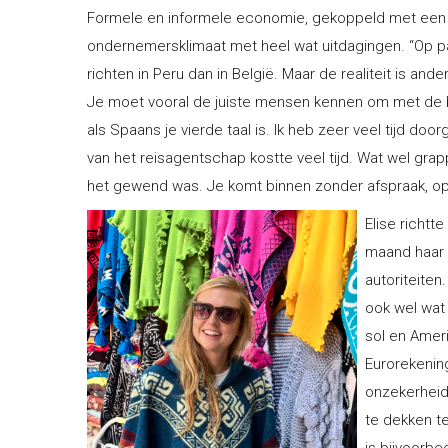
Formele en informele economie, gekoppeld met een m
ondernemersklimaat met heel wat uitdagingen. “Op pa
richten in Peru dan in België. Maar de realiteit is ande
Je moet vooral de juiste mensen kennen om met de bur
als Spaans je vierde taal is. Ik heb zeer veel tijd d
van het reisagentschap kostte veel tijd. Wat wel grapp
het gewend was. Je komt binnen zonder afspraak, op
Elise richt
maand haar 
autoriteiten
ook wel wat 
sol en Ameri
Eurorekenin
onzekerheid.
te dekken te