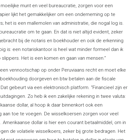
oeilijke munt en veel bureaucratie, zorgen voor een
pier lijkt het gemakkelijker om een onderneming op te
rs; het is een mallemolen van administratie, die nogal log is.
eaucratie om te gaan. En dat is niet altijd evident, zeker
oorgebracht bij de notaris en boekhouder en ook de erkenning
ig is: een notariskantoor is heel wat minder formeel dan ik
 slippers. Het is een komen en gaan van mensen.”
te een vennootschap op onder Peruviaans recht en moet elke
boekhouding doorgeven en btw betalen aan de fiscale
. Dat gebeurt via een elektronisch platform. “Financieel zijn er
uitdagingen. Zo heb ik een zakelijke rekening in twee valuta:
kaanse dollar, al hoop ik daar binnenkort ook een
g aan toe te voegen. De wisselkoersen zorgen voor veel
 Amerikaanse dollar is hier een courant betaalmiddel, om in
gen de volatiele wisselkoers, zeker bij grote bedragen. Het