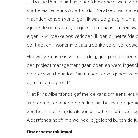
La Douce Peru is niet haar hoofdbezigheid, want ze is
startte via het Prins Albertfonds. “Na afloop van dat 
maanden konden verlengen. Ik was zo graag in Lima, da
zijn lokale contracten, volgens Peruviaanse arbeidswet
eigenlijk vrij vlekkeloos verlopen. Ik ben bij hetzelfd
contract en inwoner in plaats tijdelijke verblijver gewo
Hoewel ze juriste is van opleiding, greep ze de beurs
ben project management gaan doen en werd ingeschak
de grens van Ecuador. Daarna ben ik overgeschakeld 
bij mijn achtergrond.”
“Het Prins Albertfonds gaf me de kans om eens iets vo
jaar rechten gestudeerd en drie jaar baliestage ged
zou te jammer zijn, dus ik ben blij dat ik nu aan de sl
Albertfonds heeft me wel veel bijgeleerd buiten de ju
Ondernemersklimaat