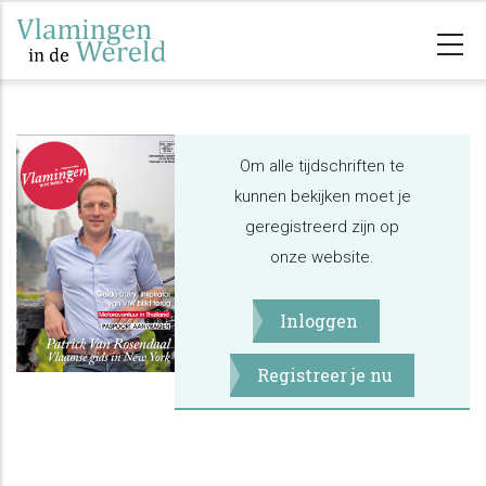
Overslaan
en
naar
de
inhoud
Om alle tijdschriften te
gaan
kunnen bekijken moet je
geregistreerd zijn op
onze website.
Inloggen
Registreer je nu