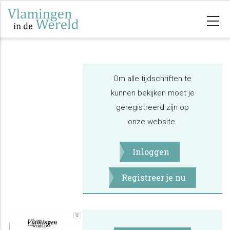
Overslaan
en
naar
de
inhoud
Om alle tijdschriften te
gaan
kunnen bekijken moet je
geregistreerd zijn op
onze website.
Inloggen
Registreer je nu