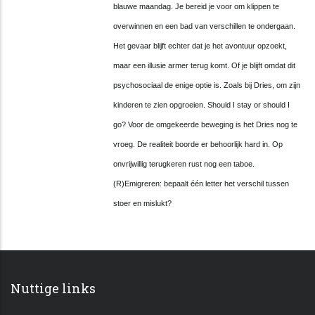
blauwe maandag. Je bereid je voor om klippen te
overwinnen en een bad van verschillen te ondergaan.
Het gevaar blijft echter dat je het avontuur opzoekt,
maar een illusie armer terug komt. Of je blijft omdat dit
psychosociaal de enige optie is. Zoals bij Dries, om zijn
kinderen te zien opgroeien. Should I stay or should I
go? Voor de omgekeerde beweging is het Dries nog te
vroeg. De realiteit boorde er behoorlijk hard in. Op
onvrijwillig terugkeren rust nog een taboe.
(R)Emigreren: bepaalt
éé
n letter het verschil tussen
stoer en mislukt?
Nuttige links