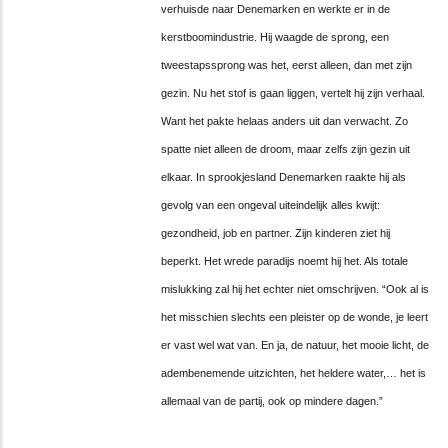
verhuisde naar Denemarken en werkte er in de
kerstboomindustrie. Hij waagde de sprong, een
tweestapssprong was het, eerst alleen, dan met zijn
gezin. Nu het stof is gaan liggen, vertelt hij zijn verhaal.
Want het pakte helaas anders uit dan verwacht. Zo
spatte niet alleen de droom, maar zelfs zijn gezin uit
elkaar. In sprookjesland Denemarken raakte hij als
gevolg van een ongeval uiteindelijk alles kwijt:
gezondheid, job en partner. Zijn kinderen
ziet hij
beperkt. Het wrede paradijs noemt hij het. Als totale
mislukking zal hij het echter niet omschrijven. “Ook al is
het misschien slechts een pleister op de wonde, je leert
er vast wel wat van. En ja, de natuur, het mooie licht, de
adembenemende uitzichten, het heldere water,… het is
allemaal van de partij, ook op mindere dagen.”