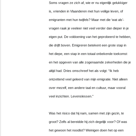
Soms vragen ze zich af, wie er nu eigenlijk gelukkiger
is, vrienden in Vlaanderen met hun veilige leven, of
emigranten met hun twijfels? Maar met die
‘
wat als
’
-
vragen raak je veeleer niet veel verder dan dieper in je
eigen put. De voldoening van het geprobeerd te hebben,
die drijft boven. Emigreren betekent een grote stap in
het diepe, een stap in een totaal onbekende toekomst
en het opgeven van alle zogenaamde zekerheden die je
altijd had. Dries omschreef het als volgt:
“
Ik heb
ontzettend veel geleerd van mijn emigratie. Niet alleen
over mezelf, een andere taal en cultuur, maar vooral
veel inzichten. Levenslessen.
”
Was het risico dat hij nam, samen met zijn gezin, te
groot? Zelfs al bereidde hij zich degelijk voor? Of was
het gewoon het noodlot? Weinigen doen het op een