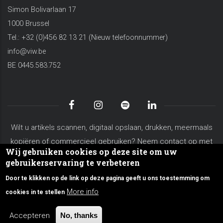
Simon Bolivarlaan 17
1000 Brussel
Tel.: +32 (0)456 82 13 21 (Nieuw telefoonnummer)
info@viw.be
BE 0445.583.752
Wilt u artikels scannen, digitaal opslaan, drukken, meermaals
kopiëren of commercieel gebruiken? Neem contact op met
Wij gebruiken cookies op deze site om uw
koen.vanderschaeghe@viw.be
gebruikerservaring te verbeteren
Algemene voorwaarden
Privacy Policy
Site Map
Door te klikken op de link op deze pagina geeft u ons toestemming om
Over VIW
Contacteer ons
More info
cookies in te stellen
© Copyright viw.be 2026. All Rights Reserved.
Accepteren
No, thanks