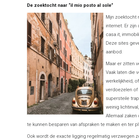
De zoektocht naar “il mio posto al sole”
Mijn zoektocht 
internet. Er zij
casa.it, immobi
Deze sites geve
aanbod.
Maar er zitten 
Vaak laten die 
werkelijkheid, 
verdoezelen of u
supersteile tra
weinig lichtinv
Allemaal zaken 
te kunnen besparen van afspraken te maken en ter ple
Ook wordt de exacte ligging regelmatig verzwegen zo