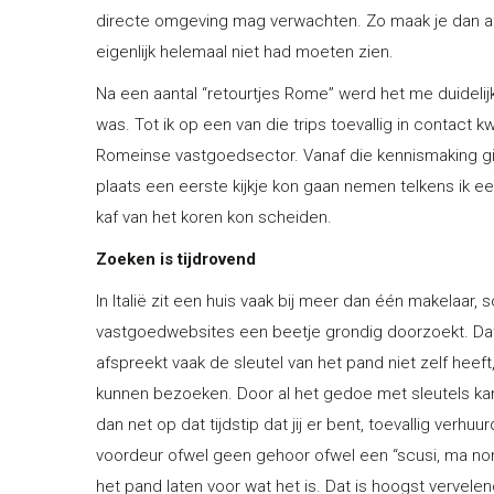
directe omgeving mag verwachten. Zo maak je dan af
eigenlijk helemaal niet had moeten zien.
Na een aantal “retourtjes Rome” werd het me duidelijk 
was. Tot ik op een van die trips toevallig in contact
Romeinse vastgoedsector. Vanaf die kennismaking gin
plaats een eerste kijkje kon gaan nemen telkens ik een
kaf van het koren kon scheiden.
Zoeken is tijdrovend
In Italië zit een huis vaak bij meer dan één makelaar, 
vastgoedwebsites een beetje grondig doorzoekt. Da
afspreekt vaak de sleutel van het pand niet zelf hee
kunnen bezoeken. Door al het gedoe met sleutels ka
dan net op dat tijdstip dat jij er bent, toevallig verhuu
voordeur ofwel geen gehoor ofwel een “scusi, ma non 
het pand laten voor wat het is. Dat is hoogst vervelen