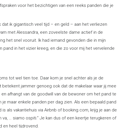
spraken voor het bezichtigen van een reeks panden die je
dat ik gigantisch veel tijd – en geld – aan het verliezen
 kwam met Alessandra, een zoveelste dame actief in de
g het snel vooruit. Ik had iemand gevonden die in mijn
 pand in het vizier kreeg, en die zo voor mij het vervelende
soms tot wel tien toe. Daar kom je snel achter als je de
t betekent jammer genoeg ook dat de makelaar waar jij mee
ft, en afhangt van de goodwill van de bewoner om het pand te
n je maar enkele panden per dag zien. Als een bepaald pand
rd is als vakantiehuis via Airbnb of booking.com, krijg je aan de
va, … siamo ospiti.” Je kan dus of een keertje terugkeren of
d en heel tijdrovend.