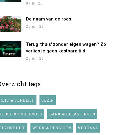
07 jul 26
De naam van de roos
25 jun 26
Terug 'thuis' zonder eigen wagen? Zo
verlies je geen kostbare tijd
25 jun 26
Overzicht tags
REIS & VERBLIJF
GEZIN
JEUGD & ONDERWIJS
BANK & BELASTINGEN
GEZONDHEID
WERK & PENSIOEN
VERHAAL