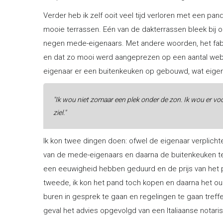
Verder heb ik zelf ooit veel tijd verloren met een p
mooie terrassen. Eén van de dakterrassen bleek bij o
negen mede-eigenaars. Met andere woorden, het fabu
en dat zo mooi werd aangeprezen op een aantal we
eigenaar er een buitenkeuken op gebouwd, wat eigenl
"Ik wou niet zomaar een plek onder de zon. Ik wou er vo
ziel."
Ik kon twee dingen doen: ofwel de eigenaar verplicht
van de mede-eigenaars en daarna de buitenkeuken te la
een eeuwigheid hebben geduurd en de prijs van het
tweede, ik kon het pand toch kopen en daarna het o
buren in gesprek te gaan en regelingen te gaan treffen
geval het advies opgevolgd van een Italiaanse notari