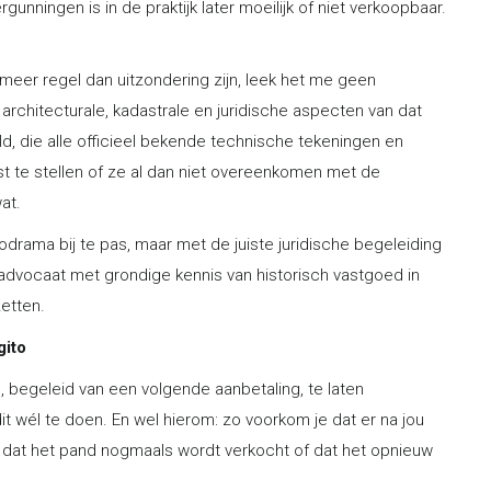
unningen is in de praktijk later moeilijk of niet verkoopbaar.
er regel dan uitzondering zijn, leek het me geen
architecturale, kadastrale en juridische aspecten van dat
, die alle officieel bekende technische tekeningen en
t te stellen of ze al dan niet overeenkomen met de
at.
drama bij te pas, maar met de juiste juridische begeleiding
e advocaat met grondige kennis van historisch vastgoed in
etten.
gito
, begeleid van een volgende aanbetaling, te laten
dit wél te doen. En wel hierom: zo voorkom je dat er na jou
dat het pand nogmaals wordt verkocht of dat het opnieuw