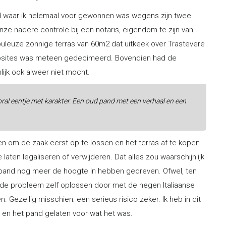
and waar ik helemaal voor gewonnen was wegens zijn twee
nze nadere controle bij een notaris, eigendom te zijn van
leuze zonnige terras van 60m2 dat uitkeek over Trastevere
bsites was meteen gedecimeerd. Bovendien had de
ijk ook alweer niet mocht.
oral eentje met karakter. Een oud pand met een verhaal en een
en om de zaak eerst op te lossen en het terras af te kopen
ten legaliseren of verwijderen. Dat alles zou waarschijnlijk
 pand nog meer de hoogte in hebben gedreven. Ofwel, ten
ude probleem zelf oplossen door met de negen Italiaanse
. Gezellig misschien; een serieus risico zeker. Ik heb in dit
s en het pand gelaten voor wat het was.