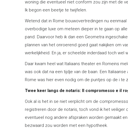
woning die eventueel niet conform zou zijn met de verg
Ik begon een beetje te twijfelen.
Wetend dat in Rome bouwovertredingen nu eenmaal me
overbodige luxe om meteen dieper in te gaan op alle 
pand. Daarvoor heb ik dan een Geometra ingeschakeld
plannen van het onroerend goed gaat nakijken om vas
werkelijkheid. En ja, er scheelde inderdaad toch wel w
Daar kwam heel wat Italiaans theater en Romeins melo
was ook dat na een tijdje van de baan. Een Italiaans
Rome was hier even nodig om de puntjes op de i te z
Twee keer langs de notaris: Il compromesso e il ro
Ook al is het in se niet verplicht om de compromesso
registreren door de notaris, toch vond ik het veiliger 
eventueel nog andere afspraken worden gemaakt en 
bezwaard zou worden met een hypotheek.