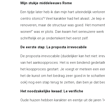
Mijn stukje middeleeuws Rome
Een tijdje later heb ik dan mijn hart uiteindelijk verlor
centro storico”! Veel karakter had het alvast. Je lie
renoveren, maar de structuur was goed. Het moment w
wonen!” was er plots. Dan kwam het serieuzere werk o
schriftelijk en je ondertekent het eerst zelf.
De eerste stap: La proposta irrevocabile
De proposta irrevocabile (duidelijker kan het niet: ir
van het aankoopproces. Het is een bindend gedetaill
het koopproces gestart. Je voegt er meteen een eers
het de kunst om het bedrag zeer goed in te schatten
ook) nog een stap terug te zetten, dan ben je dat be
Het noodzakelijke kwaad: Le verifiche
Oude huizen hebben karakter en eentje uit de jaren 14