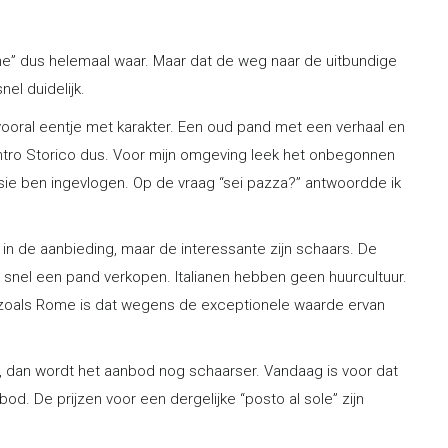
ome” dus helemaal waar. Maar dat de weg naar de uitbundige
el duidelijk.
vooral eentje met karakter. Een oud pand met een verhaal en
Centro Storico dus. Voor mijn omgeving leek het onbegonnen
sie ben ingevlogen. Op de vraag “sei pazza?” antwoordde ik
 in de aanbieding, maar de interessante zijn schaars. De
et snel een pand verkopen. Italianen hebben geen huurcultuur.
den zoals Rome is dat wegens de exceptionele waarde ervan
t, dan wordt het aanbod nog schaarser. Vandaag is voor dat
d. De prijzen voor een dergelijke “posto al sole” zijn