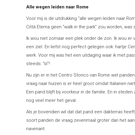
Alle wegen leiden naar Rome
Voor mij is de uitdrukking “alle wegen leiden naar R
Città Eterna geen “walk in the park” zou worden, was sn
Ik wou niet zomaar een plek onder de zon. Ik wou er 
een ziel. En liefst nog perfect gelegen ook: hartje 
werk. Voor mij was het een uitdaging waar ik met pas
steeds: “sì”!
Nu zijn er in het Centro Storico van Rome wel panden
vraag naar huizen is er heel groot omdat Italianen ni
Een pand blijft bij voorkeur in de familie. En in ste
nog veel meer het geval.
Als je bovendien wil dat dat pand een dakterras heef
soort panden de vraag zevenmaal groter dan het aanbo
navenant.