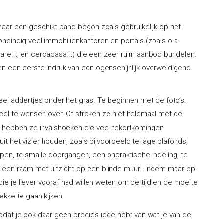
naar een geschikt pand begon zoals gebruikelijk op het
n oneindig veel immobiliënkantoren en portals (zoals o.a.
liare.it, en cercacasa.it) die een zeer ruim aanbod bundelen.
n een eerste indruk van een ogenschijnlijk overweldigend
veel addertjes onder het gras. Te beginnen met de foto’s.
veel te wensen over. Of stroken ze niet helemaal met de
of hebben ze invalshoeken die veel tekortkomingen
it het vizier houden, zoals bijvoorbeeld te lage plafonds,
ppen, te smalle doorgangen, een onpraktische indeling, te
al, een raam met uitzicht op een blinde muur… noem maar op.
die je liever vooraf had willen weten om de tijd en de moeite
kke te gaan kijken.
dat je ook daar geen precies idee hebt van wat je van de