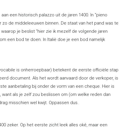
en aan een historisch palazzo uit de jaren 1400. In “pieno
p er zo de middeleeuwen binnen. De staat van het pand was te
aarop je beslist “hier zie ik mezelf de volgende jaren
m een bod te doen. In Italië doe je een bod namelijk
revocabile is onherroepbaar) betekent de eerste officiële stap
eerd document. Als het wordt aanvaard door de verkoper, is
te aanbetaling bij onder de vorm van een cheque. Hier is
, want als je zelf zou beslissen om (om welke reden dan
drag misschien wel kwijt. Oppassen dus.
00 zeker. Op het eerste zicht leek alles oké, maar een