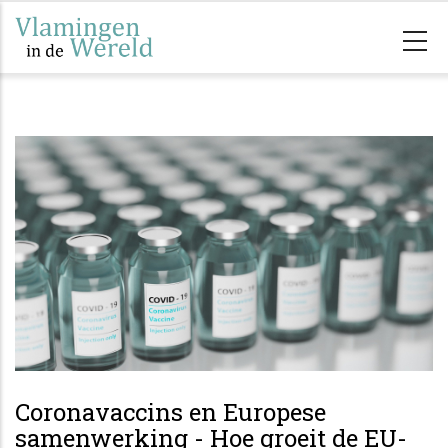
Overslaan
en
naar
de
inhoud
gaan
Coronavaccins en Europese
samenwerking - Hoe groeit de EU-