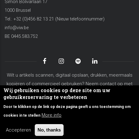
Simon Bolivarlaan 17
1000 Brussel
Tel.: +32 (0)456 82 13 21 (Nieuw telefoonnummer)
info@viw.be
BE 0445.583.752
Wilt u artikels scannen, digitaal opslaan, drukken, meermaals
kopiëren of commercieel gebruiken? Neem contact op met
Wij gebruiken cookies op deze site om uw
koen.vanderschaeghe@viw.be
gebruikerservaring te verbeteren
Algemene voorwaarden
Privacy Policy
Site Map
Door te klikken op de link op deze pagina geeft u ons toestemming om
Over VIW
Contacteer ons
More info
cookies in te stellen
© Copyright viw.be 2026. All Rights Reserved.
Accepteren
No, thanks