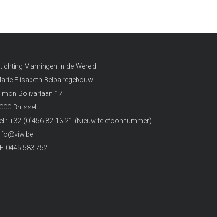
tichting Vlamingen in de Wereld
arie-Elisabeth Belpairegebouw
imon Bolivarlaan 17
000 Brussel
el.: +32 (0)456 82 13 21 (Nieuw telefoonnummer)
nfo@viw.be
E 0445.583.752