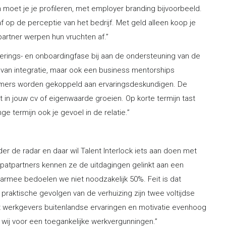
n moet je je profileren, met employer branding bijvoorbeeld.
f op de perceptie van het bedrijf. Met geld alleen koop je
artner werpen hun vruchten af.”
uterings- en onboardingfase bij aan de ondersteuning van de
 van integratie, maar ook een business mentorships
omers worden gekoppeld aan ervaringsdeskundigen. De
t in jouw cv of eigenwaarde groeien. Op korte termijn tast
e termijn ook je gevoel in de relatie.”
nder de radar en daar wil Talent Interlock iets aan doen met
patpartners kennen ze de uitdagingen gelinkt aan een
aarmee bedoelen we niet noodzakelijk 50%. Feit is dat
raktische gevolgen van de verhuizing zijn twee voltijdse
t werkgevers buitenlandse ervaringen en motivatie evenhoog
n wij voor een toegankelijke werkvergunningen.”