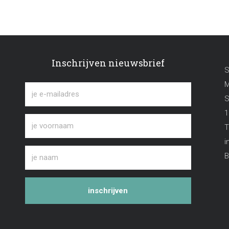
Inschrijven nieuwsbrief
S
M
S
1
T
i
B
inschrijven