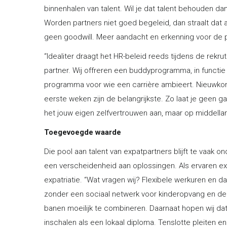
binnenhalen van talent. Wil je dat talent behouden da
Worden partners niet goed begeleid, dan straalt dat a
geen goodwill. Meer aandacht en erkenning voor de p
“Idealiter draagt het HR-beleid reeds tijdens de rekr
partner. Wij offreren een buddyprogramma, in functie
programma voor wie een carrière ambieert. Nieuwk
eerste weken zijn de belangrijkste. Zo laat je geen ga
het jouw eigen zelfvertrouwen aan, maar op middellang
Toegevoegde waarde
Die pool aan talent van expatpartners blijft te vaak o
een verscheidenheid aan oplossingen. Als ervaren ex
expatriatie. “Wat vragen wij? Flexibele werkuren en d
zonder een sociaal netwerk voor kinderopvang en de p
banen moeilijk te combineren. Daarnaat hopen wij da
inschalen als een lokaal diploma. Tenslotte pleiten e