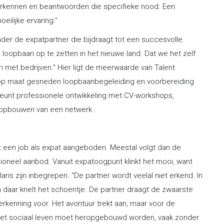
rkennen en beantwoorden die specifieke nood. Een
ilijke ervaring.”
nder de expatpartner die bijdraagt tot een succesvolle
loopbaan op te zetten in het nieuwe land. Dat we het zelf
 met bedrijven.” Hier ligt de meerwaarde van Talent
 op maat gesneden loopbaanbegeleiding en voorbereiding
teunt professionele ontwikkeling met CV-workshops,
t opbouwen van een netwerk.
jgt een job als expat aangeboden. Meestal volgt dan de
sioneel aanbod. Vanuit expatoogpunt klinkt het mooi, want
ris zijn inbegrepen. “De partner wordt veelal niet erkend. In
 daar knelt het schoentje. De partner draagt de zwaarste
 erkenning voor. Het avontuur trekt aan, maar voor de
 Het sociaal leven moet heropgebouwd worden, vaak zonder