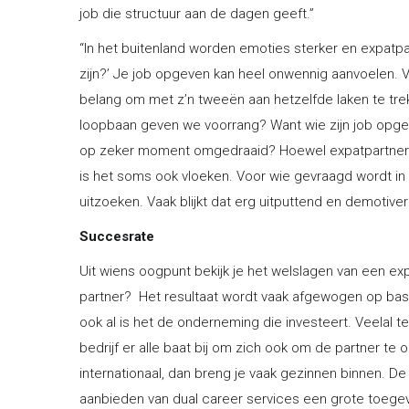
job die structuur aan de dagen geeft.”
“In het buitenland worden emoties sterker en expatpar
zijn?’ Je job opgeven kan heel onwennig aanvoelen. 
belang om met z’n tweeën aan hetzelfde laken te tre
loopbaan geven we voorrang? Want wie zijn job opgeef
op zeker moment omgedraaid? Hoewel expatpartners va
is het soms ook vloeken. Voor wie gevraagd wordt in 
uitzoeken. Vaak blijkt dat erg uitputtend en demotive
Succesrate
Uit wiens oogpunt bekijk je het welslagen van een ex
partner? Het resultaat wordt vaak afgewogen op basis 
ook al is het de onderneming die investeert. Veelal t
bedrijf er alle baat bij om zich ook om de partner 
internationaal, dan breng je vaak gezinnen binnen. D
aanbieden van dual career services een grote toege