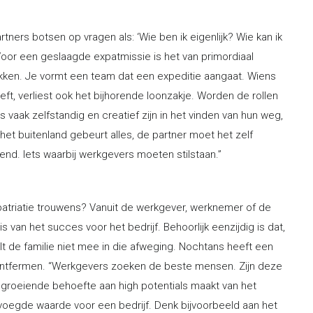
tners botsen op vragen als: ‘Wie ben ik eigenlijk? Wie kan ik
Voor een geslaagde expatmissie is het van primordiaal
kken. Je vormt een team dat een expeditie aangaat. Wiens
t, verliest ook het bijhorende loonzakje. Worden de rollen
ak zelfstandig en creatief zijn in het vinden van hun weg,
het buitenland gebeurt alles, de partner moet het zelf
rend. Iets waarbij werkgevers moeten stilstaan.”
patriatie trouwens? Vanuit de werkgever, werknemer of de
van het succes voor het bedrijf. Behoorlijk eenzijdig is dat,
elt de familie niet mee in die afweging. Nochtans heeft een
te ontfermen. “Werkgevers zoeken de beste mensen. Zijn deze
e groeiende behoefte aan high potentials maakt van het
voegde waarde voor een bedrijf. Denk bijvoorbeeld aan het