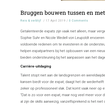
Bruggen bouwen tussen en met 
Reis & verblijf
/
17 April 2019
/
0 Comments
Getalenteerde expats zijn vaak niet alleen, maar ver
Sophie Suhr en Nicole Wedell von Leupoldt ervoeren he
voldoende redenen om te investeren in de ondersteun
helpen expatpartners bij het opbouwen van een nieuw
bieden ondersteuning bij het aanpassen aan het dage
Carrière-uitdaging
Talent stopt niet aan de landsgrenzen en wereldwijde 
kansen biedt voor de expat, daagt het de wederhelft 
zeker op professioneel vlak. Dat komt vaak neer op e
“Dat is zo voor een expat, maar nog veel meer voor de
al zijn de skills aanwezig, vanzelfsprekend is het n