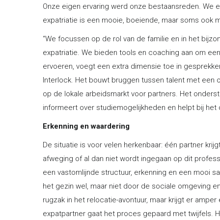
Onze eigen ervaring werd onze bestaansreden. We e
expatriatie is een mooie, boeiende, maar soms ook moe
“We focussen op de rol van de familie en in het bijzo
expatriatie. We bieden tools en coaching aan om een 
ervoeren, voegt een extra dimensie toe in gesprekken
Interlock. Het bouwt bruggen tussen talent met een
op de lokale arbeidsmarkt voor partners. Het onders
informeert over studiemogelijkheden en helpt bij he
Erkenning en waardering
De situatie is voor velen herkenbaar: één partner kri
afweging of al dan niet wordt ingegaan op dit profes
een vastomlijnde structuur, erkenning en een mooi sala
het gezin wel, maar niet door de sociale omgeving en
rugzak in het relocatie-avontuur, maar krijgt er amper
expatpartner gaat het proces gepaard met twijfels.