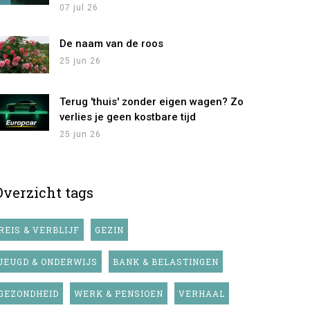
07 jul 26
De naam van de roos
25 jun 26
Terug 'thuis' zonder eigen wagen? Zo
verlies je geen kostbare tijd
25 jun 26
Overzicht tags
REIS & VERBLIJF
GEZIN
JEUGD & ONDERWIJS
BANK & BELASTINGEN
GEZONDHEID
WERK & PENSIOEN
VERHAAL