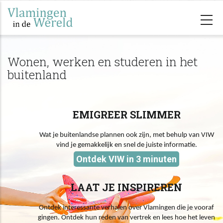
Skip
to
main
content
Wonen, werken en studeren in het
buitenland
EMIGREER SLIMMER
Wat je buitenlandse plannen ook zijn, met behulp van VIW
vind je gemakkelijk en snel de juiste informatie.
Ontdek VIW in 3 minuten
LAAT JE INSPIREREN
Ontdek interessante verhalen over Vlamingen die je vooraf
gingen. Ontdek hun reden van vertrek en lees hoe het leven