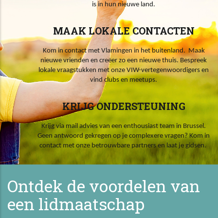
is in hun nieuwe land.
MAAK LOKALE CONTACTEN
Kom in contact met Vlamingen in het buitenland. Maak
nieuwe vrienden en creëer zo een nieuwe thuis. Bespreek
lokale vraagstukken met onze VIW-vertegenwoordigers en
vind clubs en meetups.
KRIJG ONDERSTEUNING
Krijg via mail advies van een enthousiast team in Brussel.
Geen antwoord gekregen op je complexere vragen? Kom in
contact met onze betrouwbare partners en laat je gidsen.
Ontdek de voordelen van
een lidmaatschap