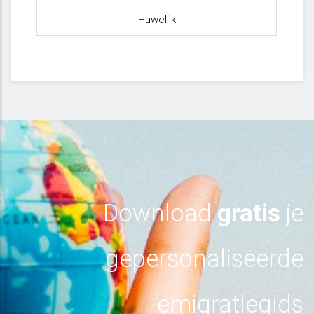
Huwelijk
Download
gratis
je
gepersonaliseerde
emigratiegids