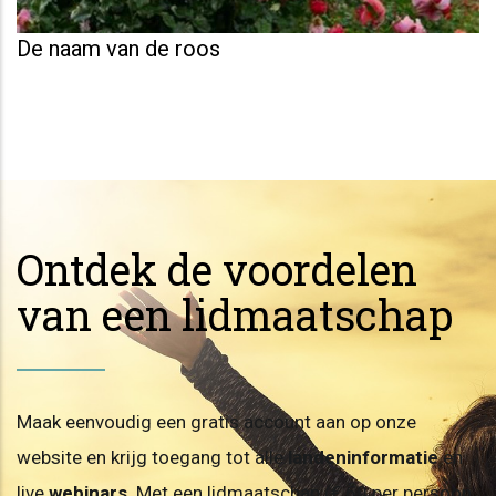
De naam van de roos
Ontdek de voordelen
van een lidmaatschap
Maak eenvoudig een gratis account aan op onze
website en krijg toegang tot alle
landeninformatie
en
live
webinars
. Met een lidmaatschap (€ 60 per persoon