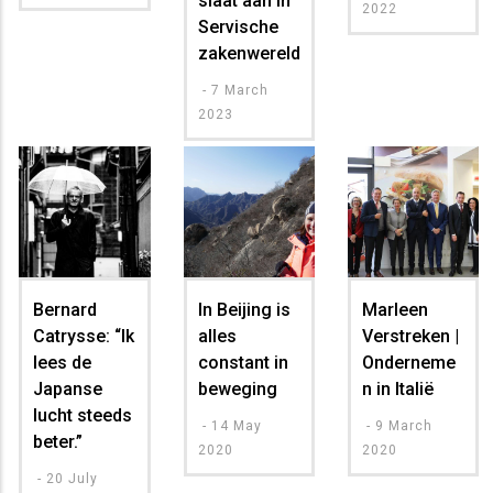
slaat aan in
2022
Servische
zakenwereld
-
7 March
2023
Bernard
In Beijing is
Marleen
Catrysse: “Ik
alles
Verstreken |
lees de
constant in
Onderneme
Japanse
beweging
n in Italië
lucht steeds
-
14 May
-
9 March
beter.”
2020
2020
-
20 July