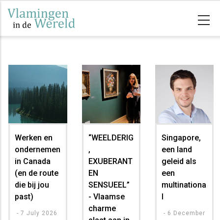
Overslaan
en
naar
de
inhoud
gaan
Werken en
“WEELDERIG
Singapore,
ondernemen
,
een land
in Canada
EXUBERANT
geleid als
(en de route
EN
een
die bij jou
SENSUEEL”
multinationa
past)
- Vlaamse
l
charme
-
7 July 2026
-
6 December