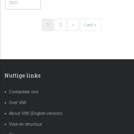
2021
Huidige
1
Pagina
2
Volgende
››
Laatste
Last »
Paginatie
pagina
pagina
pagina
Nuttige links
Contacteer ons
Over VIW
About VIW (English version)
Visie en structuur