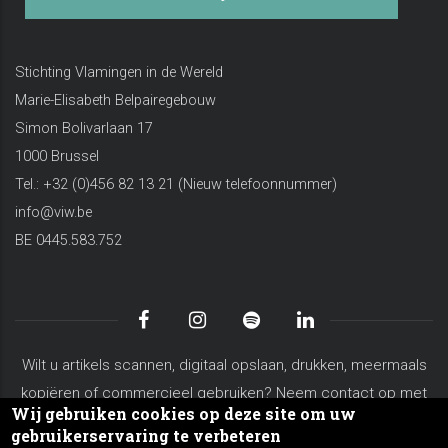
Stichting Vlamingen in de Wereld
Marie-Elisabeth Belpairegebouw
Simon Bolivarlaan 17
1000 Brussel
Tel.: +32 (0)456 82 13 21 (Nieuw telefoonnummer)
info@viw.be
BE 0445.583.752
Wilt u artikels scannen, digitaal opslaan, drukken, meermaals
kopiëren of commercieel gebruiken? Neem contact op met
Wij gebruiken cookies op deze site om uw
koen.vanderschaeghe@viw.be
gebruikerservaring te verbeteren