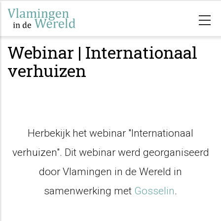
Overslaan
en
naar
Webinar | Internationaal
de
inhoud
verhuizen
gaan
Herbekijk het webinar "Internationaal
verhuizen". Dit webinar werd georganiseerd
door Vlamingen in de Wereld in
samenwerking met
Gosselin
.