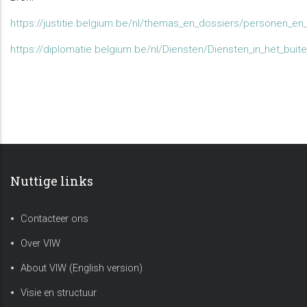
https://justitie.belgium.be/nl/themas_en_dossiers/personen_en_g
https://diplomatie.belgium.be/nl/Diensten/Diensten_in_het_buite
Nuttige links
Contacteer ons
Over VIW
About VIW (English version)
Visie en structuur