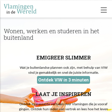
Overslaan
en
naar
de
Wonen, werken en studeren in het
inhoud
buitenland
gaan
EMIGREER SLIMMER
Wat je buitenlandse plannen ook zijn, met behulp van VIW
vind je gemakkelijk en snel de juiste informatie.
Ontdek VIW in 3 minuten
LAAT JE INSPIREREN
Ontdek interessante verhalen over Vlamingen die je vooraf
gingen. Ontdek hun reden van vertrek en lees hoe het leven