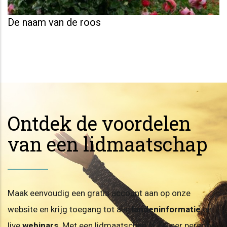
De naam van de roos
Ontdek de voordelen
van een lidmaatschap
Maak eenvoudig een gratis account aan op onze
website en krijg toegang tot alle
landeninformatie
en
live
webinars
. Met een lidmaatschap (€ 60 per persoon