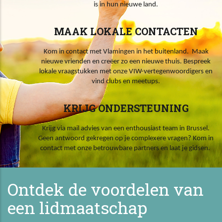
is in hun nieuwe land.
MAAK LOKALE CONTACTEN
Kom in contact met Vlamingen in het buitenland. Maak
nieuwe vrienden en creëer zo een nieuwe thuis. Bespreek
lokale vraagstukken met onze VIW-vertegenwoordigers en
vind clubs en meetups.
KRIJG ONDERSTEUNING
Krijg via mail advies van een enthousiast team in Brussel.
Geen antwoord gekregen op je complexere vragen? Kom in
contact met onze betrouwbare partners en laat je gidsen.
Ontdek de voordelen van
een lidmaatschap