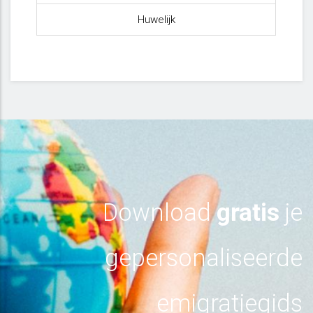
Huwelijk
Download
gratis
je
gepersonaliseerde
emigratiegids