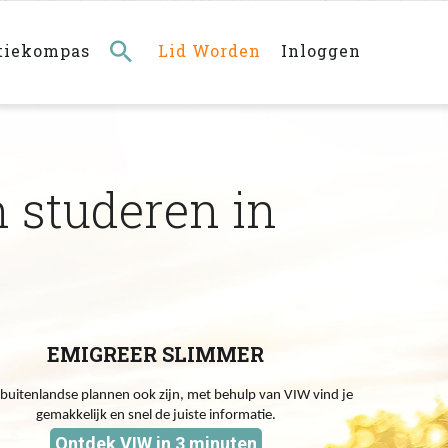
Main
navigation
rechts
tiekompas
Lid Worden
Inloggen
 studeren in
EMIGREER SLIMMER
 buitenlandse plannen ook zijn, met behulp van VIW vind je
gemakkelijk en snel de juiste informatie.
Ontdek VIW in 3 minuten