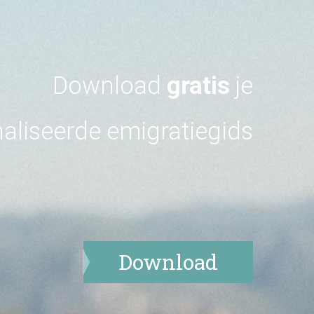
Download
gratis
je
aliseerde emigratiegids
Download