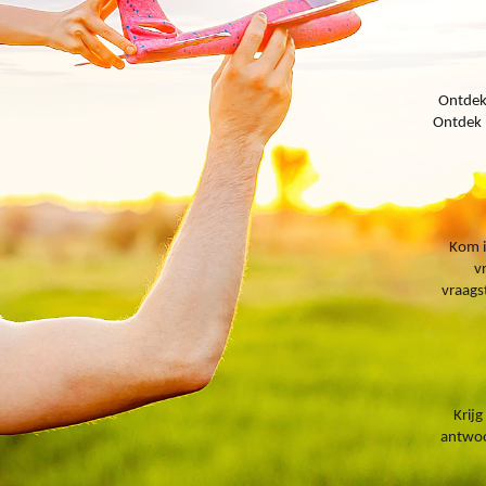
Ontdek 
Ontdek 
Kom i
v
vraags
Krijg
antwoo