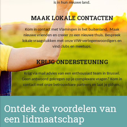
is in hun nieuwe land.
MAAK LOKALE CONTACTEN
Kom in contact met Vlamingen in het buitenland. Maak
nieuwe vrienden en creëer zo een nieuwe thuis. Bespreek
lokale vraagstukken met onze VIW-vertegenwoordigers en
vind clubs en meetups.
KRIJG ONDERSTEUNING
Krijg via mail advies van een enthousiast team in Brussel.
Geen antwoord gekregen op je complexere vragen? Kom in
contact met onze betrouwbare partners en laat je gidsen.
Ontdek de voordelen van
een lidmaatschap