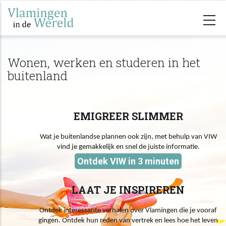
Overslaan
en
naar
de
Wonen, werken en studeren in het
inhoud
buitenland
gaan
EMIGREER SLIMMER
Wat je buitenlandse plannen ook zijn, met behulp van VIW
vind je gemakkelijk en snel de juiste informatie.
Ontdek VIW in 3 minuten
LAAT JE INSPIREREN
Ontdek interessante verhalen over Vlamingen die je vooraf
gingen. Ontdek hun reden van vertrek en lees hoe het leven