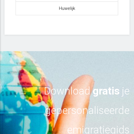
Huwelijk
Download
gratis
je
gepersonaliseerde
emigratiegids