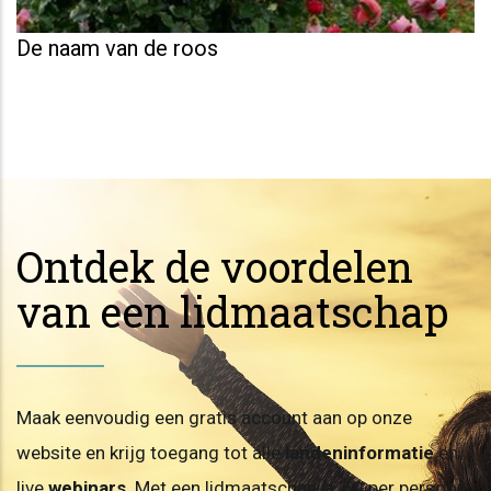
De naam van de roos
Ontdek de voordelen
van een lidmaatschap
Maak eenvoudig een gratis account aan op onze
website en krijg toegang tot alle
landeninformatie
en
live
webinars
. Met een lidmaatschap (€ 60 per persoon