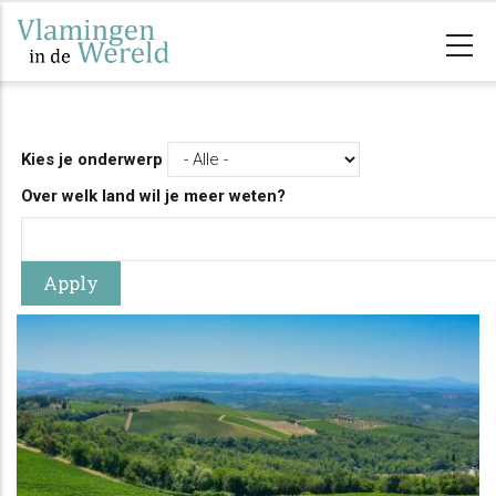
Overslaan
en
naar
de
inhoud
Kies je onderwerp
gaan
Over welk land wil je meer weten?