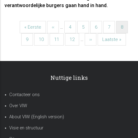
verantwoordelijke burgers gaan hand in hand.
Eerste
« Eerste
Vorige
‹‹
…
Pagina
4
Pagina
5
Pagina
6
Pagina
7
Huidige
8
Paginatie
pagina
pagina
pagina
Pagina
9
Pagina
10
Pagina
11
Pagina
12
…
Volgende
››
Laatste
Laatste »
pagina
pagina
Nuttige links
Contacteer ons
Over VIW
About VIW (English version)
Visie en structuur